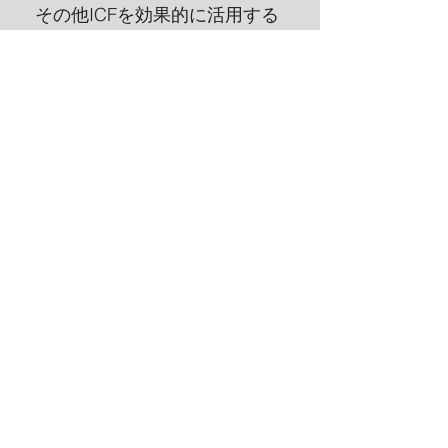
その他ICFを効果的に活用する
上で有用なPHNモデルや、杖
や歩行器といった装具の特徴
についても解説して頂けたた
め、今後の臨床業務でリハビ
リテーションを考える上で有
用な知識を1日で網羅的に学習
することが出来ました。この
講義は、リハビリテーション
に関してなかなか学習する機
会が無いと感じているプライ
マリケアの先生や、これから
プライマリケアに従事しよう
と考えている先生には非常に
役立つ内容ばかりです。
文責：筑波大学総合診療科 松田貴
洲