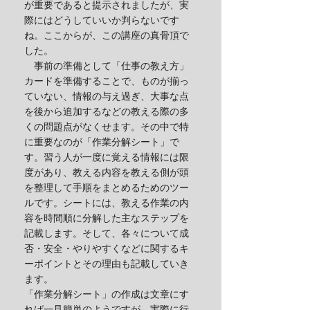
が重要であると提示されましたが、実
際にはどうしていいか判らないです
ね。ここからが、この講座の真骨頂で
した。
事前の準備として「仕事の教え方」
カードを準備することで、ものが揃っ
ていない、情報の与え過ぎ、大事な点
を後から追加するなどの教える際の多
くの問題点がなくせます。その中で特
に重要なのが「作業分解シート」で
す。習う人が一度に覚える情報には限
度があり、教える内容を教える側が頭
を整理して手順をまとめるためのツー
ルです。シートには、教える作業の内
容を時間順に分解した主なステップを
記載します。そして、各々について成
否・安全・やりやすくなどに関するキ
ーポイントとその理由も記載していき
ます。
「作業分解シート」の作成は文章にす
れば一見簡単のようですが、実際に行