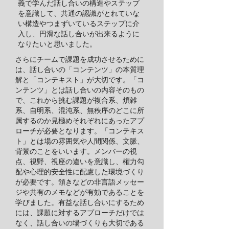
義で学んだ話し合いの構造やステップ
を意識して、共通の認識がとれていな
い構造やつまずいているステップに介
入し、円滑な話し合いが出来るように
なりたいと思いました。
さらにチームで課題を成功させるために
は、話し合いの「コンテンツ」の本質理
解と「コンテキスト」が大切です。「コ
ンテンツ」とは話し合いの内容そのもの
で、これから挑む課題が複合系、煩雑
系、自明系、混沌系、無秩序のどこに所
属するのか見極めそれぞれにあったアプ
ローチが必要となります。「コンテキス
ト」とは場の雰囲気や人間関係、文脈、
背景のことをいいます。メンバーの視
点、視野、視座の違いを意識し、権力勾
配や心理的安全性に配慮した環境づくり
が必要です。頷きなどの非言語メッセー
ジや共有のメモなどが有効であることを
学びました。有益な話し合いにするため
には、課題に対するアプローチだけでは
なく、話し合いの場づくりも大切である