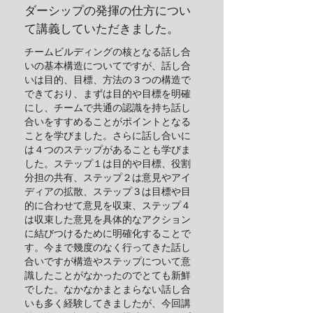
ダーシップの発揮の仕方につい
て講義していただきました。
チームビルディングの核となる話し合
いの基本構造についてですが、話し合
いは目的、目標、方法の３つの構造で
できており、まずは目的や目標を明確
にし、チームで共通の認識を持ち話し
合いをすすめることがポイントとなる
ことを学びました。さらに話し合いに
は４つのステップがあることも学びま
した。ステップ１は目的や目標、役割
分担の共有、ステップ２は意見やアイ
ディアの拡散、ステップ３は目標や目
的に合わせて意見を収束、ステップ４
は収束した意見を具体的なアクション
に結びつけるために明確化することで
す。今まで幾度のなく行ってきた話し
合いですが構造やステップについて意
識したことがなかったのでとても新鮮
でした。なかなかまとまらない話し合
いも多く経験してきましたが、今回講