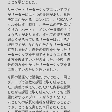
ことを学びました。
リーダー・リーダーシップについてです
がリーダーには４つの役割があり、意思
決定にかかわる「コンパス」、PDCAサイ
クルを回す「時計」、チームの雰囲気づ
くりの「ハート」、メンバー育成の「じ
ょうろ」があります。すべての能力が満
遍なくそろっているリーダーはもちろん
理想ですが、なかなかそんなリーダーは
存在しません。自分の特性を生かしたリ
ーダーシップを発揮できるようにする考
え方を教えていただきました。今後、自
分の強みを生かしたリーダーシップを身
に着けていきたいと思いました。
今回の講座では講義だけではなく、同じ
グループで複数の課題に取り組みまし
た。講義で教えていただいた内容を意識
しながら課題に取り組んでいくうちに課
題に対するアプローチがうまくなりチー
ムとしての成長の過程を経験することが
でき、とても充実した１日となりまし
た。医療現場では複雑であったり、煩雑