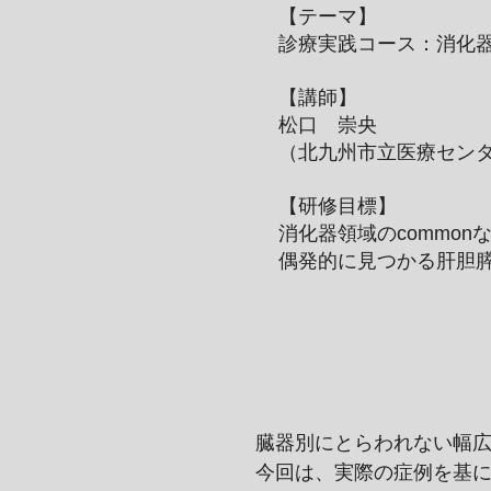
【テーマ】
診療実践コース：消化
【講師】
松口 崇央
（北九州市立医療セン
​【研修目標】
消化器領域のcommo
偶発的に見つかる肝胆
臓器別にとらわれない幅
今回は、実際の症例を基