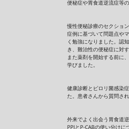
便秘症や胃食道逆流症等の
慢性便秘診療のセクショ
症例に基づいて問題点や
く勉強になりました。認
き、難治性の便秘症に対
また薬剤を開始する前に
学びました。
健康診断とピロリ菌感染
た。患者さんから質問さ
外来でよく出会う胃食道逆
PPIとP-CABの使い分