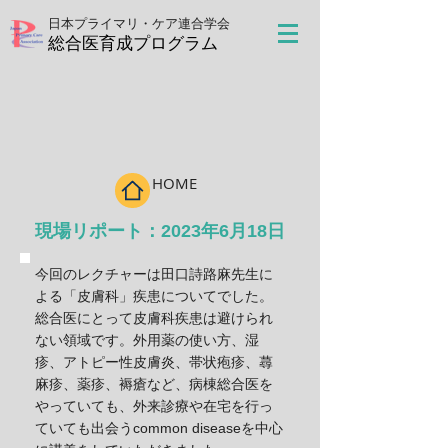
日本プライマリ・ケア連合学会
​総合医育成プログラム
HOME
​現場リポート：2023年6月18日
今回のレクチャーは田口詩路麻先生に
よる「皮膚科」疾患についてでした。
総合医にとって皮膚科疾患は避けられ
ない領域です。外用薬の使い方、湿
疹、アトピー性皮膚炎、帯状疱疹、蕁
麻疹、薬疹、褥瘡など、病棟総合医を
やっていても、外来診療や在宅を行っ
ていても出会うcommon diseaseを中心