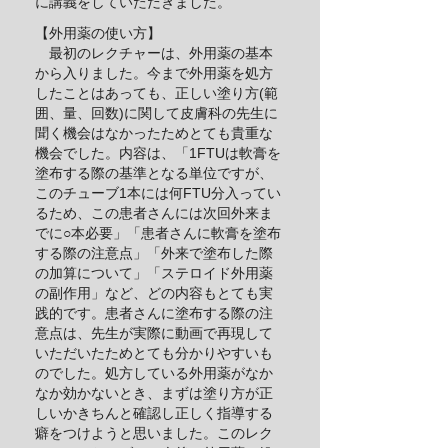
に講義をしていただきました。
【外用薬の使い方】
最初のレクチャーは、外用薬の基本
から入りました。今まで外用薬を処方
したことはあっても、正しい塗り方(範
囲、量、回数)に関して皮膚科の先生に
聞く機会はなかったためとても貴重な
機会でした。内容は、「1FTUは軟膏を
塗布する際の基準となる単位ですが、
このチューブ1本には何FTU分入ってい
るため、この患者さんには次回外来ま
でに○本必要」「患者さんに軟膏を塗布
する際の注意点」「外来で塗布した際
の加算について」「ステロイド外用薬
の副作用」など、どの内容もとても実
践的です。患者さんに塗布する際の注
意点は、先生が実際に動画で再現して
いただいたためとても分かりやすいも
のでした。処方している外用薬がなか
なか効かないとき、まずは塗り方が正
しいかきちんと確認し正しく指導する
癖をつけようと思いました。このレク