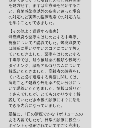
を処方せず、まずは症療法を開始するこ
と、真菌感染症以外の皮疹と迷った場合
の対応など実際の臨床現場での対応方法
を学ぶことができました。
【その他よく遭遇する疾患】
蜂窩織炎や薬疹をはじめとする中毒疹、
褥瘡についての講義でした。蜂窩織炎で
は診断に用いやすいスコアについて教え
ていただきました。薬疹をはじめとする
中毒疹では、疑う被疑薬の種類や投与の
タイミング、診断アルゴリズムについて
解説いただきました。高齢者の診療をし
ていると必ず遭遇する褥瘡に関しては、
病期ごとの処置や外用薬の使い分けにつ
いて講義いただきました。情報は盛りだ
くさんでしたが、とても分かりやすく解
説していただき今後の診療にすぐに活用
できる内容になっていました。
最後に、1日の講座でかなりボリュームの
ある内容でしたが、日常の診療に役立つ
ポイントが凝縮されていてすごく充実し