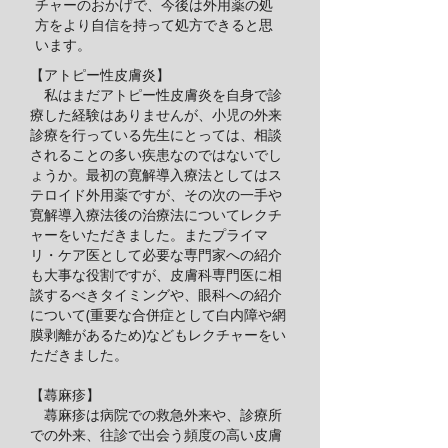
チャーのおかげで、今後は外用薬の処
方をより自信を持って処方できると思
います。
【アトピー性皮膚炎】
私はまだアトピー性皮膚炎を自身で診
療した経験はありませんが、小児の外来
診療を行っている先生にとっては、相談
されることの多い疾患なのではないでし
ょうか。最初の寛解導入療法としてはス
テロイド外用薬ですが、その次の一手や
寛解導入療法後の治療法についてレクチ
ャーをいただきました。またプライマ
リ・ケア医として必要な専門家への紹介
も大事な役割ですが、皮膚科専門医に相
談するべきタイミングや、眼科への紹介
について(重要な合併症として白内障や網
膜剥離があるため)などもレクチャーをい
ただきました。
【蕁麻疹】
蕁麻疹は病院での救急外来や、診療所
での外来、往診で出会う頻度の高い皮膚