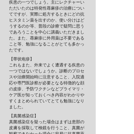
疾患の一つでしょう。主にレクチャーい
ただいたのは特発性蕁麻疹の治療につい
てですが、実際に処方するときにどの抗
ヒスタミン薬を出すのか、使い分けはど
うするのか等、普段の診療で疑問に思う
であろうことを中心に講義いただきまし
た。また、蕁麻疹に外用薬は不要である
こと等、勉強になることがとても多かっ
たです。
【帯状疱疹】
これもまた、外来でよく遭遇する疾患の
一つではないでしょうか。診断のプロセ
スや治療開始時に注意すること、入院適
応や専門医診察が必要となる特徴的な顔
の皮疹、予防ワクチンなどプライマリ・
ケア医が知っておくべき内容がわかりや
すくまとめられていてとても勉強になり
ました。
【真菌感染症】
真菌感染症を疑った場合はまずは患部の
皮膚を採取して検鏡を行うこと、真菌が
観察できなかった場合に安易に抗真菌薬